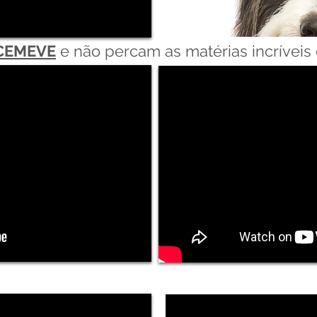
 CEMEVE
e não percam as matérias incrívei