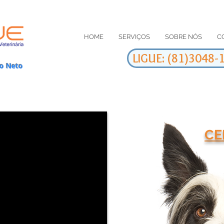
HOME
SERVIÇOS
SOBRE NÓS
C
LIGUE: (81)3048
ro Neto
CE